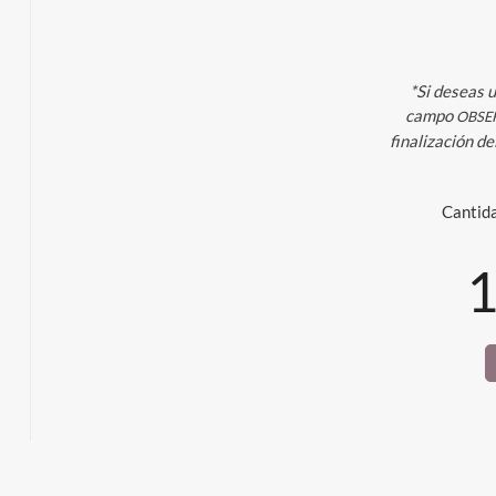
*Si deseas u
campo
OBSE
finalización de
Cantid
1