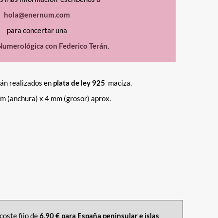
hola@enernum.com
para concertar una
Numerológica con Federico Terán
.
tán realizados en
plata de ley 925
maciza.
m (anchura) x 4 mm (grosor) aprox.
coste fijo de
6,90 € para España peninsular e islas