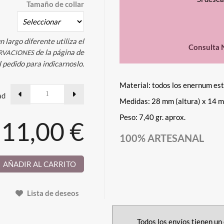
Tamaño de collar
n largo diferente utiliza el
Consulta 
de la página de
RVACIONES
l pedido para indicarnoslo.
Material: todos los enernum es
ad
Medidas: 28 mm (altura) x 14 m
Peso: 7,40 gr. aprox.
11,00 €
100% ARTESANAL
AÑADIR AL CARRITO
Lista de deseos
Todos los envíos tienen un 