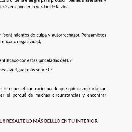
 control de la energía para producir bienes materiales y
terés en conocer la verdad de la vida.
or (sentimientos de culpa y autorrechazo). Pensamietos
 rencor o negatividad,
entificado con estas pinceladas del 8?
sea averiguar más sobre ti?
ste o, por el contrario, puede que quieras mirarlo con
der el porqué de muchas circunstancias y encontrar
L 8
RESALTE LO MÁS BELLLO EN TU INTERIOR