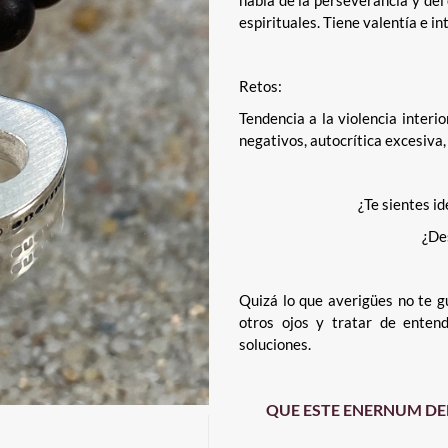
habla de la perseverancia y del
espirituales. Tiene valentía e in
Retos:
Tendencia a la violencia interi
negativos, autocrítica excesiva,
¿Te sientes id
¿De
Quizá lo que averigües no te gu
otros ojos y tratar de enten
soluciones.
QUE ESTE ENERNUM DE