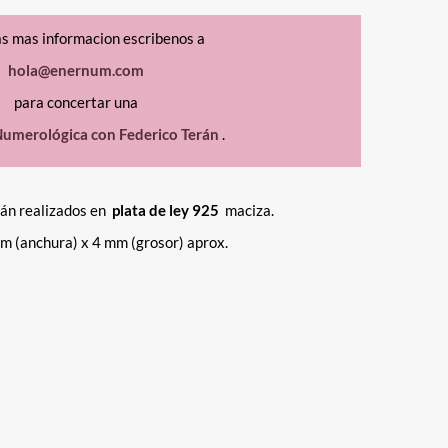
as mas informacion escribenos a
hola@enernum.com
para concertar una
umerológica con Federico Terán
.
tán realizados en
plata de ley 925
maciza.
m (anchura) x 4 mm (grosor) aprox.