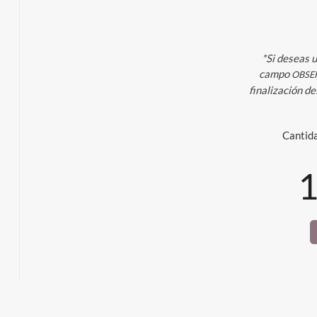
*Si deseas u
campo
OBSE
finalización de
Cantid
1