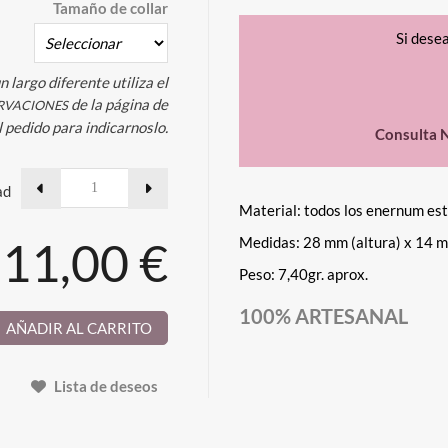
Tamaño de collar
Si dese
n largo diferente utiliza el
de la página de
RVACIONES
l pedido para indicarnoslo.
Consulta N
ad
Material: todos los enernum es
11,00 €
Medidas: 28 mm (altura) x 14 m
Peso: 7,40gr. aprox.
100% ARTESANAL
AÑADIR AL CARRITO
Lista de deseos