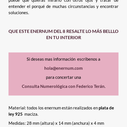
puede que quieras mirarlo con otros ojos y tratar de
entender el porqué de muchas circunstancias y encontrar
soluciones.
QUE ESTE ENERNUM DEL 8
RESALTE LO MÁS BELLLO
EN TU INTERIOR
Si deseas mas información escribenos a
hola@enernum.com
para concertar una
Consulta Numerológica con Federico Terán
.
Material: todos los enernum están realizados en
plata de
ley 925
maciza.
Medidas: 28 mm (altura) x 14 mm (anchura) x 4 mm