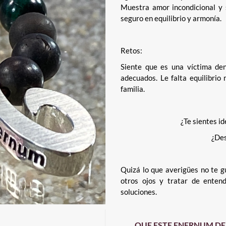
Muestra amor incondicional y s
seguro en equilibrio y armonía.
Retos:
Siente que es una víctima den
adecuados. Le falta equilibrio
familia.
¿Te sientes id
¿Des
Quizá lo que averigües no te gu
otros ojos y tratar de enten
soluciones.
QUE ESTE ENERNUM DE