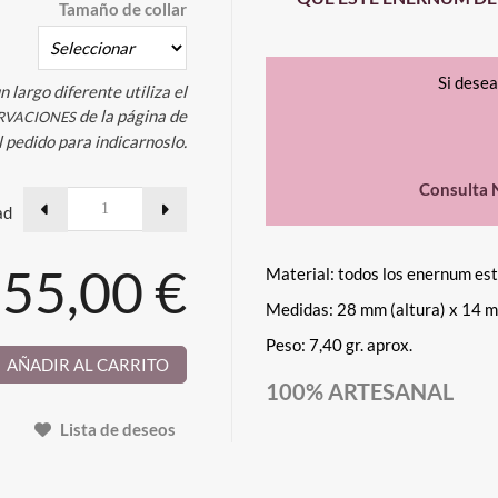
Tamaño de collar
Si dese
n largo diferente utiliza el
de la página de
RVACIONES
l pedido para indicarnoslo.
Consulta 
ad
55,00 €
Material: todos los enernum es
Medidas: 28 mm (altura) x 14 m
Peso: 7,40 gr. aprox.
AÑADIR AL CARRITO
100% ARTESANAL
Lista de deseos