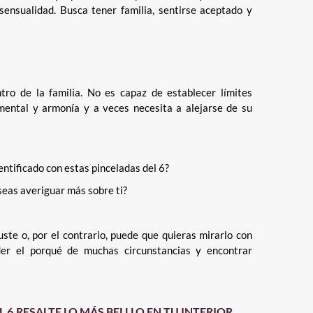
ensualidad. Busca tener familia, sentirse aceptado y
tro de la familia. No es capaz de establecer límites
 mental y armonía y a veces necesita a alejarse de su
entificado con estas pinceladas del 6?
eas averiguar más sobre ti?
ste o, por el contrario, puede que quieras mirarlo con
der el porqué de muchas circunstancias y encontrar
L 6
RESALTE LO MÁS BELLLO EN TU INTERIOR