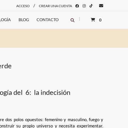
/
ACCESO
CREAR UNA CUENTA
LOGÍA
BLOG
CONTACTO
0
erde
gía del 6: la indecisión
tre dos polos opuestos: femenino y masculino, fuego y
onstruir su propio universo y necesita experimentar.