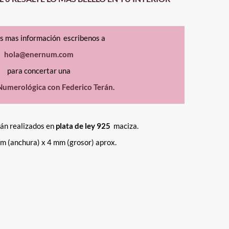
as mas información escribenos a
hola@enernum.com
para concertar una
Numerológica con Federico Terán
.
tán realizados en
plata de ley 925
maciza.
m (anchura) x 4 mm (grosor) aprox.