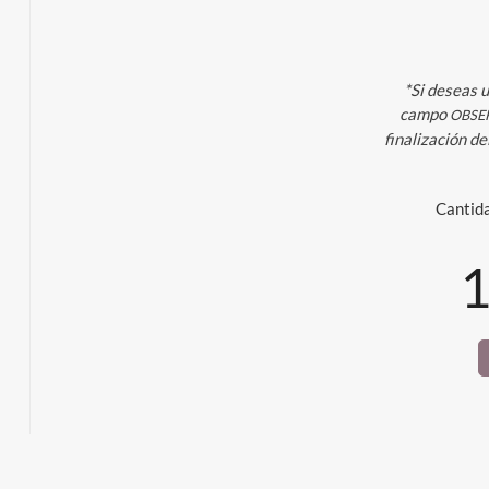
*Si deseas u
campo
OBSE
finalización de
Cantid
1