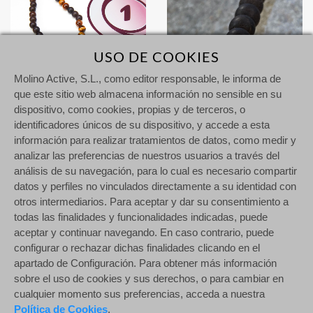
USO DE COOKIES
Molino Active, S.L., como editor responsable, le informa de
que este sitio web almacena información no sensible en su
Enernum 1 Grande & Sándalo - Ojo de tigre
dispositivo, como cookies, propias y de terceros, o
155,00 €
identificadores únicos de su dispositivo, y accede a esta
información para realizar tratamientos de datos, como medir y
analizar las preferencias de nuestros usuarios a través del
análisis de su navegación, para lo cual es necesario compartir
datos y perfiles no vinculados directamente a su identidad con
Enernum 4 Grande - Sándalo & Turquesa
otros intermediarios. Para aceptar y dar su consentimiento a
155,00 €
todas las finalidades y funcionalidades indicadas, puede
aceptar y continuar navegando. En caso contrario, puede
configurar o rechazar dichas finalidades clicando en el
apartado de Configuración. Para obtener más información
sobre el uso de cookies y sus derechos, o para cambiar en
© 2026 Enernum. Todos los derechos reservados.
cualquier momento sus preferencias, acceda a nuestra
Política de Cookies
.