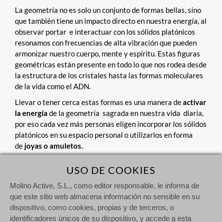
La geometría no es solo un conjunto de formas bellas, sino
que también tiene un impacto directo en nuestra energía, al
observar portar e interactuar con los sólidos platónicos
resonamos con frecuencias de alta vibración que pueden
armonizar nuestro cuerpo, mente y espíritu. Estas figuras
geométricas están presente en todo lo que nos rodea desde
la estructura de los cristales hasta las formas moleculares
de la vida como el ADN.
Llevar o tener cerca estas formas es una manera de
activar
la energía
de la geometría sagrada en nuestra vida diaria,
por eso cada vez más personas eligen incorporar los sólidos
platónicos en su espacio personal o utilizarlos en forma
de
joyas o amuletos.
USO DE COOKIES
Molino Active, S.L., como editor responsable, le informa de
que este sitio web almacena información no sensible en su
dispositivo, como cookies, propias y de terceros, o
Todos los envíos tienen un coste fijo de
6,90 € para
identificadores únicos de su dispositivo, y accede a esta
España peninsular e islas Baleares
. Para otros destinos,