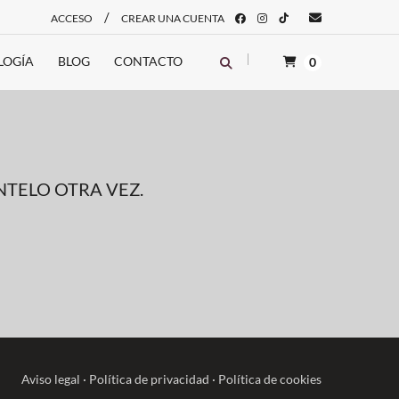
/
ACCESO
CREAR UNA CUENTA
LOGÍA
BLOG
CONTACTO
0
TELO OTRA VEZ.
Aviso legal
·
Política de privacidad
·
Política de cookies